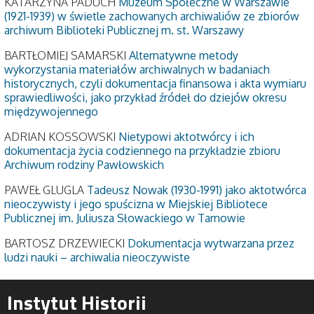
KATARZYNA PADUCH
Muzeum Społeczne w Warszawie
(1921-1939) w świetle zachowanych archiwaliów ze zbiorów
archiwum Biblioteki Publicznej m. st. Warszawy
BARTŁOMIEJ SAMARSKI
Alternatywne metody
wykorzystania materiałów archiwalnych w badaniach
historycznych, czyli dokumentacja finansowa i akta wymiaru
sprawiedliwości, jako przykład źródeł do dziejów okresu
międzywojennego
ADRIAN KOSSOWSKI
Nietypowi aktotwórcy i ich
dokumentacja życia codziennego na przykładzie zbioru
Archiwum rodziny Pawłowskich
PAWEŁ GLUGLA
Tadeusz Nowak (1930-1991) jako aktotwórca
nieoczywisty i jego spuścizna w Miejskiej Bibliotece
Publicznej im. Juliusza Słowackiego w Tarnowie
BARTOSZ DRZEWIECKI
Dokumentacja wytwarzana przez
ludzi nauki – archiwalia nieoczywiste
Instytut Historii