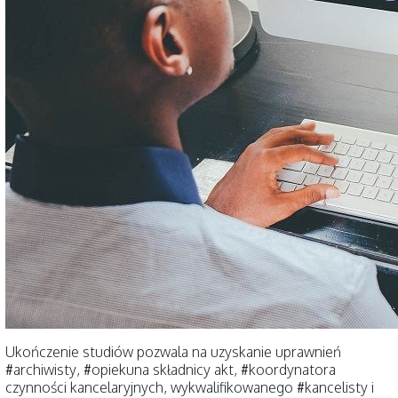
Ukończenie studiów pozwala na uzyskanie uprawnień
#
archiwisty,
#
opiekuna składnicy akt,
#
koordynatora
czynności kancelaryjnych, wykwalifikowanego
#
kancelisty i