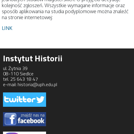
kolejność zgłoszeń. Wszystkie wymagane informacje oraz
sposób aplikowania na studia podyplomowe można znaleźć
na stronie internetowej:
LINK
Instytut Historii
ul. Żytnia 39
08-110 Siedlce
tel. 25 643 18 47
e-mail:
historia@uph.edu.pl