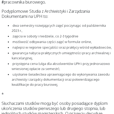
#
pracownika biurowego.
Podyplomowe Studia z Archiwistyki i Zarządzania
Dokumentami na UPH to:
dwa semestry rozwijających zajęć poczynając od października
2023 r.,
zajęcia w soboty i niedziele, co 2-3 tygodnie
możliwość odbywania części zajęć w formule online,
najlepsi w regionie specjaliści oraz praktycy wśród wykładowców,
gwarancja nabycia praktycznych umiejętności pracy archiwalnej i
kancelaryjnej,
przystępna cena (ulga dla absolwentów UPH i przy jednorazowo
wniesionej opłacie za semestr),
uzyskanie świadectwa uprawniającego do wykonywania zawodu
archiwisty i zarządcy dokumentacji oraz potwierdzającego
kwalifikacje do pracy biurowej,
*
Słuchaczami studiów mogą być osoby posiadające dyplom
ukończenia studiów pierwszego lub drugiego stopnia, lub
jednolitych studiów magisterskich. O przyjęciu decyduje