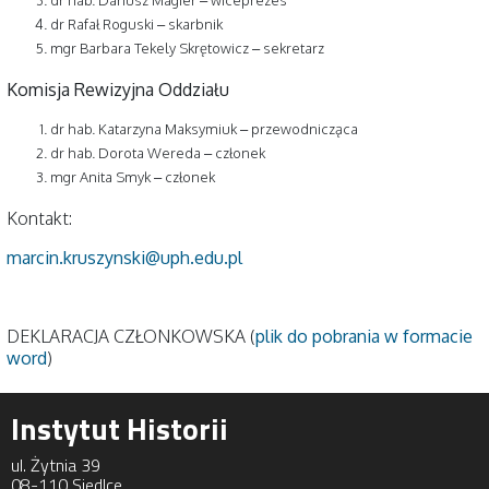
dr Rafał Roguski – skarbnik
mgr Barbara Tekely Skrętowicz – sekretarz
Komisja Rewizyjna Oddziału
dr hab. Katarzyna Maksymiuk – przewodnicząca
dr hab. Dorota Wereda – członek
mgr Anita Smyk – członek
Kontakt:
marcin.kruszynski@uph.edu.pl
DEKLARACJA CZŁONKOWSKA (
plik do pobrania w formacie
word
)
Instytut Historii
ul. Żytnia 39
08-110 Siedlce