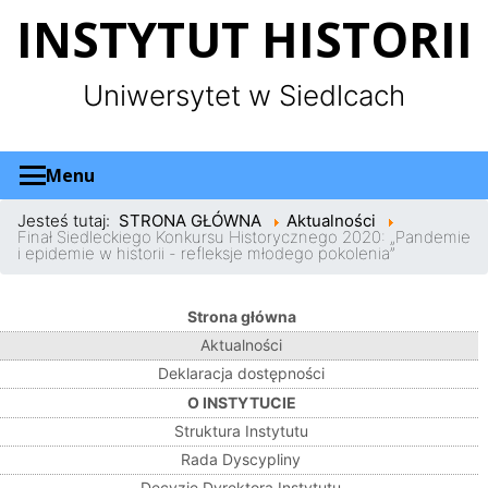
Panel zarządzania plikami cookies
INSTYTUT HISTORII
Uniwersytet w Siedlcach
Menu
Jesteś tutaj:
STRONA GŁÓWNA
Aktualności
Finał Siedleckiego Konkursu Historycznego 2020: „Pandemie
i epidemie w historii - refleksje młodego pokolenia”
Strona główna
Aktualności
Deklaracja dostępności
O INSTYTUCIE
Struktura Instytutu
Rada Dyscypliny
Decyzje Dyrektora Instytutu