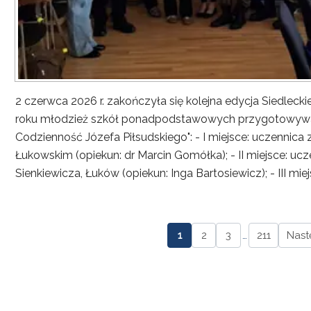
2 czerwca 2026 r. zakończyła się kolejna edycja Siedlec
roku młodzież szkół ponadpodstawowych przygotowywała
Codzienność Józefa Piłsudskiego": - I miejsce: uczennica
Łukowskim (opiekun: dr Marcin Gomółka); - II miejsce: ucze
Sienkiewicza, Łuków (opiekun: Inga Bartosiewicz); - III mie
1
2
3
…
211
Nast