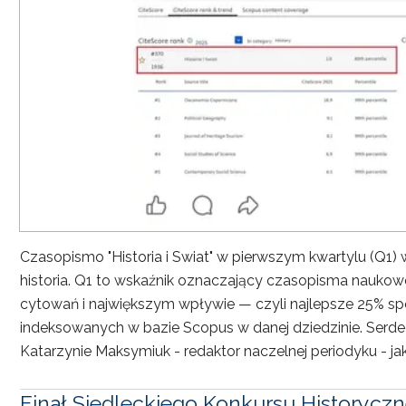
Czasopismo "Historia i Swiat" w pierwszym kwartylu (Q1)
historia. Q1 to wskaźnik oznaczający czasopisma nauko
cytowań i największym wpływie — czyli najlepsze 25% s
indeksowanych w bazie Scopus w danej dziedzinie. Serdec
Katarzynie Maksymiuk - redaktor naczelnej periodyku - jak 
Finał Siedleckiego Konkursu Historycz