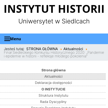
Panel zarządzania plikami cookies
INSTYTUT HISTORII
Uniwersytet w Siedlcach
Menu
Jesteś tutaj:
STRONA GŁÓWNA
Aktualności
Finał Siedleckiego Konkursu Historycznego 2020: „Pandemie
i epidemie w historii - refleksje młodego pokolenia”
Strona główna
Aktualności
Deklaracja dostępności
O INSTYTUCIE
Struktura Instytutu
Rada Dyscypliny
Decyzje Dyrektora Instytutu