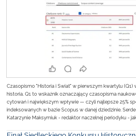
Czasopismo "Historia i Swiat" w pierwszym kwartylu (Q1)
historia. Q1 to wskaźnik oznaczający czasopisma nauko
cytowań i największym wpływie — czyli najlepsze 25% s
indeksowanych w bazie Scopus w danej dziedzinie. Serdec
Katarzynie Maksymiuk - redaktor naczelnej periodyku - jak 
Finał Siedleckiego Konkursu Historycz