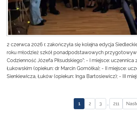
2 czerwca 2026 r. zakończyła się kolejna edycja Siedlec
roku młodzież szkół ponadpodstawowych przygotowywała
Codzienność Józefa Piłsudskiego": - I miejsce: uczennica
Łukowskim (opiekun: dr Marcin Gomółka); - II miejsce: ucze
Sienkiewicza, Łuków (opiekun: Inga Bartosiewicz); - III mie
1
2
3
…
211
Nast